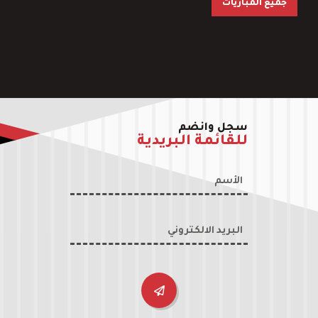
جميع المباريات
سجل وانضم
للقائمة البريدية