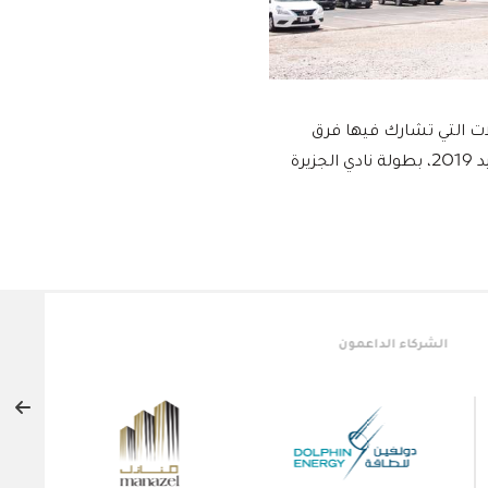
ات التي تشارك فيها فرق
النادي، كما احتضنت أيضا العديد من البطولات المحلية والإقليمية مثل بطولة أبوظبي الدولية لكرة اليد 2019، بطولة نادي الجزيرة
الشركاء الرئيسيون
الش