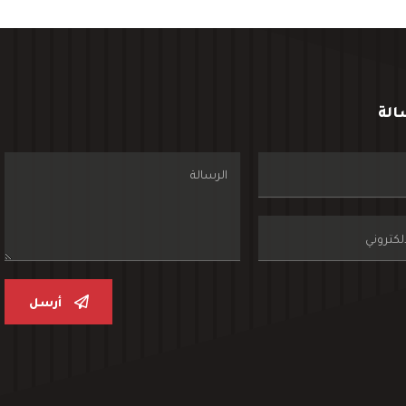
الة
أرسل