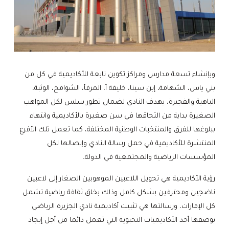
وبإنشاء تسعة مدارس ومراكز تكوين تابعة للأكاديمية في كل من
بني ياس، الشهامة، إبن سينا، خليفة أ، المرفأ، الشوامخ، الوثبة،
الباهية والفجيرة، يهدف النادي لضمان تطور سلس لكل المواهب
الصغيرة بداية من التحاقها في سن صغيرة بالأكاديمية وانتهاء
ببلوغها للفرق والمنتخبات الوطنية المختلفة، كما تعمل تلك الأفرع
المنتشرة للأكاديمية في حمل رسالة النادي وإيصالها لكل
المؤسسات الرياضية والمجتمعية في الدولة.
رؤية الأكاديمية هي تحويل اللاعبين الموهوبين الصغار إلى لاعبين
ناضجين ومحترفين بشكل كامل وذلك بخلق ثقافة رياضية تشمل
كل الإمارات. ورسالتها هي تثبيت أكاديمية نادي الجزيرة الرياضي
بوصفها أحد الأكاديميات النخبوية التي تعمل دائما من أجل إيجاد