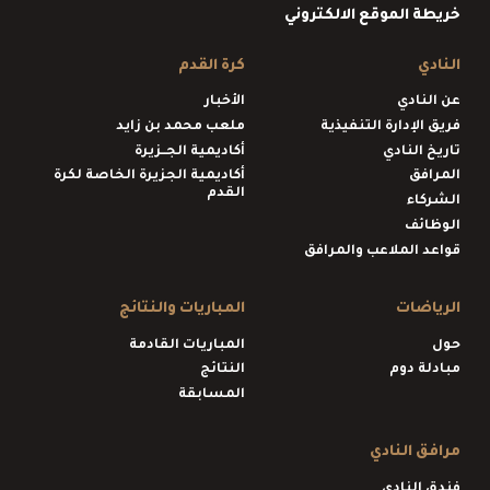
خريطة الموقع الالكتروني
النادي
كرة القدم
عن النادي
الأخبار
فريق الإدارة التنفيذية
ملعب محمد بن زايد
تاريخ النادي
أكاديمية الجــزيرة
المرافق
أكاديمية الجزيرة الخاصة لكرة
القدم
الشركاء
الوظائف
قواعد الملاعب والمرافق
الرياضات
المباريات والنتائج
حول
المباريات القادمة
مبادلة دوم
النتائج
المسابقة
مرافق النادي
فندق النادي