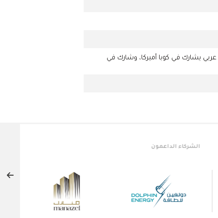
عالم 3 مرات، مثل النادي كأول لاعب عربي يشارك في كوبا أميركا، وشارك في
الشريك النخبة
الشركاء ا