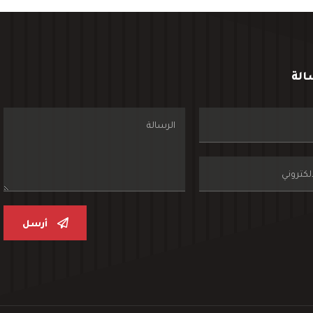
الة
أرسل