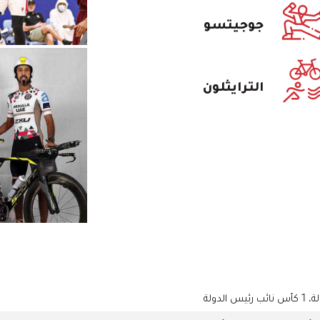
جوجيتسو
الترايثلون