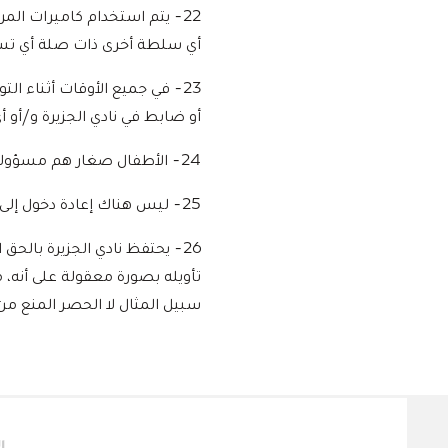
22- يتم استخدام كاميرات الم
أي سلطة أخرى ذات صلة أي تسجي
23- في جميع الأوقات أثناء 
أو ضابط في نادي الجزيرة و/أو 
24- الأطفال صغار هم مسؤولية الآباء أو ولي الأمر في جميع الأوقات.
25- ليس هناك إعادة دخول إلى الملعب.
26- يحتفظ نادي الجزيرة بالح
تأويله بصورة معقولة على أنه،
سبيل المثال لا الحصر المنع من 
الشركاء الداعمون