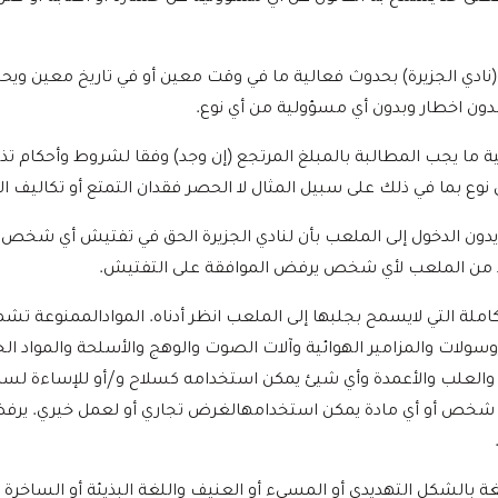
نادي الجزيرة) بحدوث فعالية ما في وقت معين أو في تاريخ معين ويحت
بدون اخطار وبدون أي مسؤولية من أي نوع.
لية ما يجب المطالبة بالمبلغ المرتجع (إن وجد) وفقا لشروط وأحكام تذ
نوع بما في ذلك على سبيل المثال لا الحصر فقدان التمتع أو تكاليف ا
ريدون الدخول إلى الملعب بأن لنادي الجزيرة الحق في تفتيش أي شخص و
د من الملعب لأي شخص يرفض الموافقة على التفتيش.
لكاملة التي لايسمح بجلبها إلى الملعب انظر أدناه. الموادالممنوعة تشم
وسولات والمزامير الهوائية وآلات الصوت والوهج والأسلحة والمواد ال
اني والعلب والأعمدة وأي شيئ يمكن استخدامه كسلاح و/أو للإساءة لسل
لأي شخص أو أي مادة يمكن استخدامهالغرض تجاري أو لعمل خيري. ي
لغة بالشكل التهديدي أو المسيء أو العنيف واللغة البذيئة أو الساخر