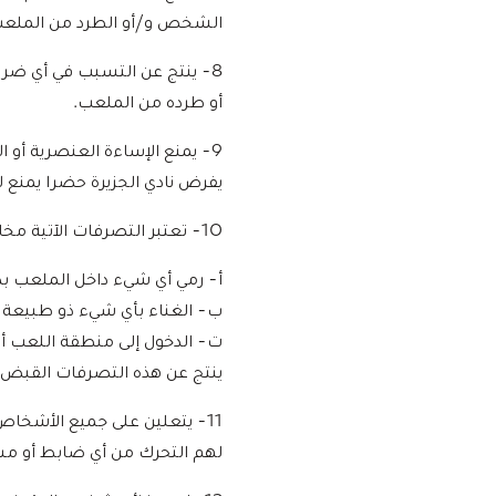
الشخص و/أو الطرد من الملعب.
8- ينتج عن التسبب في أي ضرر
أو طرده من الملعب.
9- يمنع الإساءة العنصرية أو
يفرض نادي الجزيرة حضرا يمنع ل
10- تعتبر التصرفات الآتية مخالفات وقد ينتج عنها المنع من الدخول إلى الملعب:
أ‌- رمي أي شيء داخل الملعب بد
ب‌- الغناء بأي شيء ذو طبيعة 
ت‌- الدخول إلى منطقة اللعب أو
ينتج عن هذه التصرفات القبض 
11- يتعلين على جميع الأشخا
لهم التحرك من أي ضابط أو مسؤ