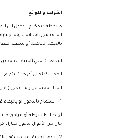
القواعد واللوائح
ملاحظة : يخضع الدخول الى الملع
ايه اف سي، اف ايه لدولة الإمار
بالجهة الحاكمة أو منظم الفعالي
الملعب: يعني (استاد محمد بن زا
الفعالية: تعني أي حدث يتم في 
استاد محمد بن زايد : يعني (نادي 
1- السماح بالدخول أو بالبقاء في الملعب (حتى مع وجود أي تذكرة) يخضع لموافقة نادي الجزيرةالمحضة.
أي ضابط شرطة أو مرافق مسموح
حال من الأحوال بدخول مباراة ك
2- نادي الجزيرة: غير مسؤول 