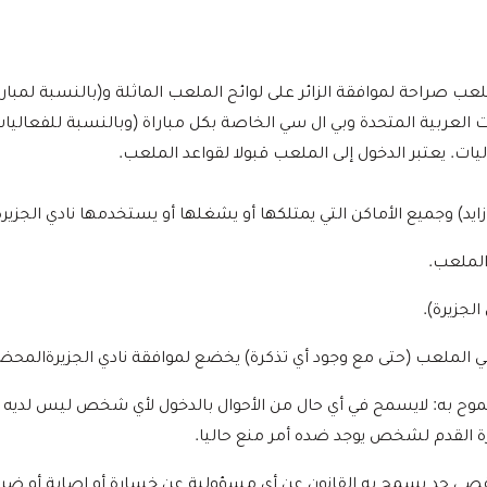
ب صراحة لموافقة الزائر على لوائح الملعب الماثلة و(بالنسبة لمباريا
ات العربية المتحدة وبي ال سي الخاصة بكل مباراة (وبالنسبة للفعاليات
ات. يعتبر الدخول إلى الملعب قبولا لقواعد الملعب.
يد) وجميع الأماكن التي يمتلكها أو يشغلها أو يستخدمها نادي الجزيرة
الملعب.
الجزيرة).
 به: لايسمح في أي حال من الأحوال بالدخول لأي شخص ليس لديه ت
رة القدم لشخص يوجد ضده أمر منع حاليا.
لأقصى حد يسمح به القانون عن أي مسؤولية عن خسارة أو اصابة أو ض