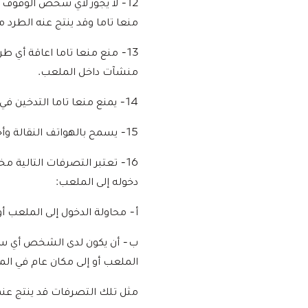
12- لا يجوز لأي شخص الوقوف
منعا تاما وقد ينتج عنه الطرد 
13- منع منعا تاما اعاقة أي 
منشآت داخل الملعب.
14- يمنع منعا تاما التدخين في الملعب وقد ينتج عنه الطرد من الملعب.
15- يسمح بالهواتف النقالة وأجهزة الاتصالات الأخرى في الملعب بشرط استخدامها في الاستخدام الشخصي والخاص فقط.
16- تعتبر التصرفات التالي
دخوله إلى الملعب:
أ‌- محاولة الدخول إلى الملعب أ
ب‌- أن يكون لدى الشخص أي سائ
الملعب أو إلى مكان عام في ا
مثل تلك التصرفات قد ينتج عن