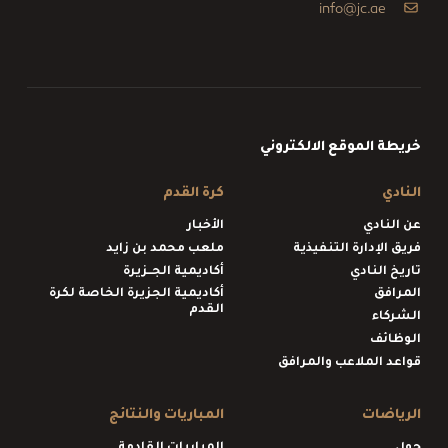
info@jc.ae
خريطة الموقع الالكتروني
النادي
كرة القدم
عن النادي
الأخبار
فريق الإدارة التنفيذية
ملعب محمد بن زايد
تاريخ النادي
أكاديمية الجــزيرة
المرافق
أكاديمية الجزيرة الخاصة لكرة
القدم
الشركاء
الوظائف
قواعد الملاعب والمرافق
الرياضات
المباريات والنتائج
حول
المباريات القادمة