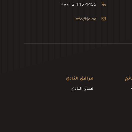
+971 2 445 4455
info@jc.ae
ائج
مرافق النادي
فندق النادي