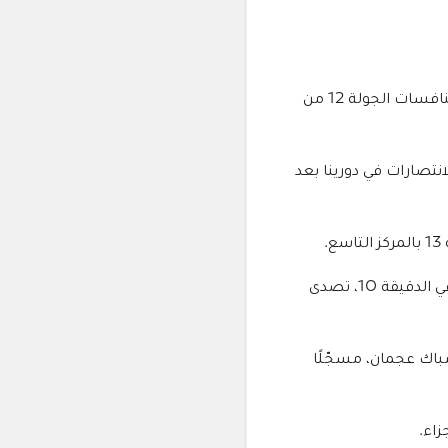
فاز الجزيرة على نظيره عجمان بثلاثية دون رد، في اللقاء الذي جمع بينهما مساء اليوم، ضمن منافسات الجولة 12 من
لدقائق 22، 33 و36، ليستعيد الجزيرة الانتصارات في دورينا بعد
شهدت الدقائق الأولى أولى المحاولات الخطرة للجزيرة، حيث سدد فينيسيوس ميلو كرة قوية في الدقيقة 10، تصدى
وية استقرت في شباك عجمان، مسجّلًا