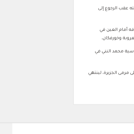
ه عقب الرجوع إلى
حمد بن زايد بعد غياب دام 389 يومًا، منذ هدفه أمام العين في
أسية محمد النني في
 مرمى الجزيرة، لينتهي