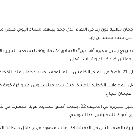
على ستاد محمد بن زايد.
سجل أهداف اللقاء محمد ربيع ونبيل فقيرة "هدفين" با
ر جولتين ضد كلباء وشباب الأهلي.
ركز التاسع.
عجمان بنجاح.
وافتتح محمد ربيع التسجيل للجزيرة في الدقيقة 22، بعدما أطلق تسديدة ق
ي في الدقيقة 33، عقب مجهود فردي داخل منطقة الجزاء.