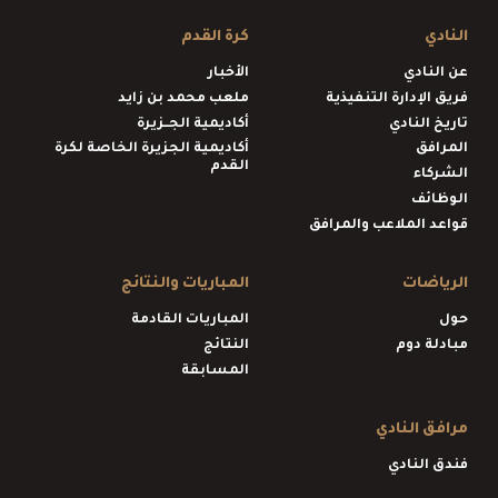
النادي
كرة القدم
عن النادي
الأخبار
فريق الإدارة التنفيذية
ملعب محمد بن زايد
تاريخ النادي
أكاديمية الجــزيرة
المرافق
أكاديمية الجزيرة الخاصة لكرة
القدم
الشركاء
الوظائف
قواعد الملاعب والمرافق
الرياضات
المباريات والنتائج
حول
المباريات القادمة
مبادلة دوم
النتائج
المسابقة
مرافق النادي
فندق النادي