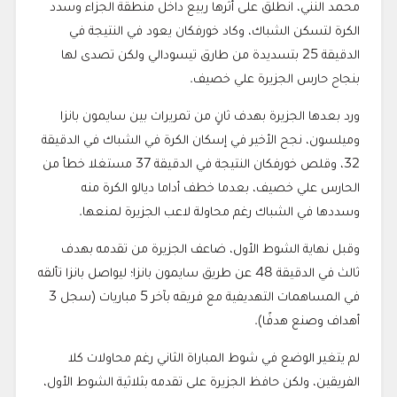
محمد النني، انطلق على أثرها ربيع داخل منطقة الجزاء وسدد
الكرة لتسكن الشباك، وكاد خورفكان يعود في النتيجة في
الدقيقة 25 بتسديدة من طارق تيسودالي ولكن تصدى لها
بنجاح حارس الجزيرة علي خصيف.
ورد بعدها الجزيرة بهدف ثانٍ من تمريرات بين سايمون بانزا
وميلسون، نجح الأخير في إسكان الكرة في الشباك في الدقيقة
32، وقلص خورفكان النتيجة في الدقيقة 37 مستغلا خطأ من
الحارس علي خصيف، بعدما خطف أداما ديالو الكرة منه
وسددها في الشباك رغم محاولة لاعب الجزيرة لمنعها.
وقبل نهاية الشوط الأول، ضاعف الجزيرة من تقدمه بهدف
ثالث في الدقيقة 48 عن طريق سايمون بانزا؛ ليواصل بانزا تألقه
في المساهمات التهديفية مع فريقه بآخر 5 مباريات (سجل 3
أهداف وصنع هدفًا).
لم يتغير الوضع في شوط المباراة الثاني رغم محاولات كلا
الفريقين، ولكن حافظ الجزيرة على تقدمه بثلاثية الشوط الأول،