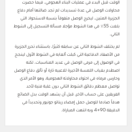
الوقت قبل البدء في عمليات البناء الهجومي، فيما حصرت
محاولات الوصل في عدة تسديدات لم تجد ضالتها أمام دفاع
الجزيرة المتين، ليخرج الوصل متفوقاً بنسبة الاستحواذ التي
بلغت 55٪ في هذا الشوط مؤجلا مسألة التسجيل إلى الشوط
الثاني.
لم يختلف الشوط الثاني عن سابقه كثيرًا، باستثناء تحرر الجزيرة
من الأصفاد الدفاعية التي كبلت ألعابه في الشوط الأول لينجح
في الوصول إلى مرمى الوصل في عديد المناسبات، لكنه
اصطدم بغياب اللمسة الأخيرة للاعبيه تارة أو تألق دفاع الوصل
وحارس مرماه في احتواء محاولاته الهجومية، وهو الأمر الذي
تواصل معظم دقائق الشوط الثاني دون غلبة فنية لأحد
الفريقين على حساب الآخر، قبل أن يشهد الوقت بدل الضائع
هدفاً صادما للوصل حمل إمضاء ريناتو جونيور وتحديداً في
الدقيقة 90+4 وبه انتهت المباراة.