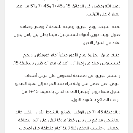
وعبد الله رمضان في الدقائق 15 و45+1 و45+7 و51 من عمر
المباراة على الترتيب.
بهذه النتيجة، يرفع الجزيرة رصيده للنقطة 7 ويقفز لوصافة
جدول ترتيب دوري أدنوك للمحترفين، فيما يظل بني ياس بدون
نقاط في المركز الأخير.
امتلك فريق الجزيرة زمام الأمور مبكراً أمام خورفكان، ونجح
فينيسيوس ميلو في إحراز أول أهداف فخر أبو ظبي بالدقيقة 15.
واستمر الجزيرة في ضغطه الهجومي على مرمى أصحاب
الأرض، حتى حصل على ركلة جزاء بعد العودة إلى تقنية الفيديو
سجل منها برونو أوليفيرا الهدف الثاني بالدقيقة 45+1 من
الوقت الضائع بالشوط الأول.
وبالدقيقة 45+7 من الوقت الضائع بالشوط الأول، ارتكب خالد
الهاشمي مدافع بني ياس خطأ فادحًا تلقى على أثره البطاقة
الحمراء، واحتسب الحكم ركلة ثابتة أمام منطقة جزاء أصحاب