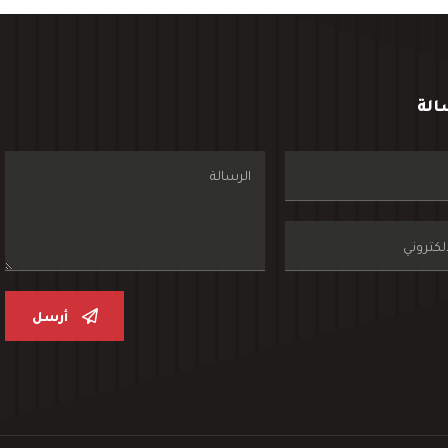
الة
أرسل