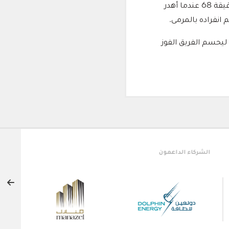
وفي الشوط الثاني، كثف دبا من ضغطه الهجومي بحثًا عن هدف التعادل، وكاد أن يدركه في الدقيقة 68 عندما أهدر
نفراده بالمرمى.
 ليحسم الفريق الفوز
لشريك النخبة
الشركاء الرئيسيون