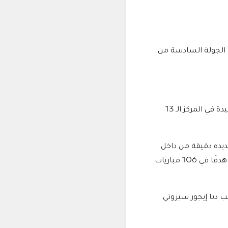
ن الجولة السادسة من
ورفع الجزيرة رصيده من النقاط إلى 10 في المركز الخامس، بينما توقف رصيد دبا عند نقطة وحيدة في المركز الـ 13
من تسجيل الهدف الأول لفريق الجزيرة في شباك دبا بالدقيقة 17، بتسديدة دقيقة من داخل
منطقة الجزاء، بعد تمريرة متقنة من كاليدو كوليبالي، ليواصل تألقه بعدما رفع رصيده إلى 20 هدفًا في 106 مباريات
لاعب دبا إيجور سيروتي