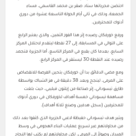
احتضن مجرياتها ستاد صقر بن محمد القاسمي، مساء
الجمعة، وذلك في ثاني أيام الجولة التاسعة عشرة من دوري
أدنوك للمحترفين.
ورفع خورفكان رصيده إثر هذا الفوز الثمين، والذي يعتبر الرابع
على التوالي في المسابقة، إلى 27 نقطة ليتقدم لاحتلال المركز
السابع، بعدما كان يقبع في المركز التاسع، أما الجزيرة فتجمد
رصيده عند النقطة 30 ليستقر في المركز الرابع.
ومع مضي الدقائق بدا أن خورفكان يتحين الفرصة للانقضاض
على المرمى، لينجح وبعد 38 دقيقة في هز الشباك بواسطة
طارق تيسوداني، إثر صناعة من إيلتون فيليبي، حيث بلغت
مساهمة تيسوداني خمسة أهداف لخورفكان في دوري أدنوك
للمحترفين (سجل هدفين وصنع ثلاثة أهداف).
ويثير هدف تيسوداني حفيظة لاعبي الجزيرة الذي كثفوا بعد ذلك
من محاولاتهم عبر تسريع عمليات البناء الهجومي في وسط
الميدان وصولاً إلى المرمى، لكن محاولاتهم لم يكتب لها النجاح